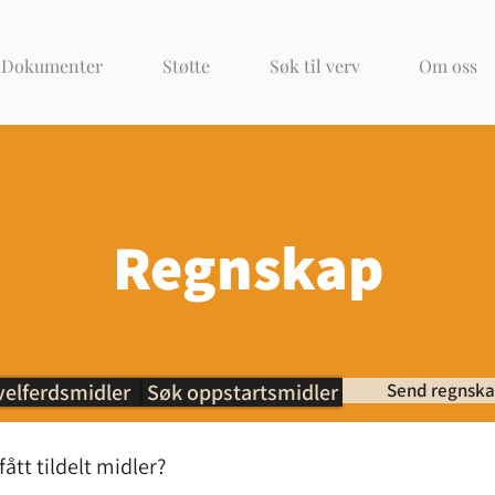
Dokumenter
Støtte
Søk til verv
Om oss
Regnskap
velferdsmidler
Søk oppstartsmidler
Send regnsk
ått tildelt midler
?