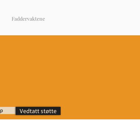
Faddervaktene
ap
Vedtatt støtte